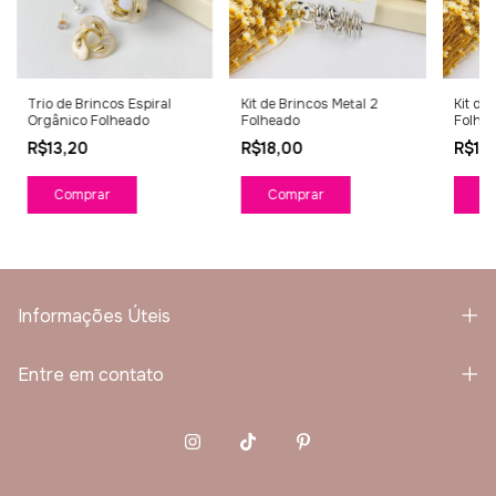
Trio de Brincos Espiral
Kit de Brincos Metal 2
Kit de
Orgânico Folheado
Folheado
Folhe
R$13,20
R$18,00
R$18
Comprar
C
Informações Úteis
Entre em contato