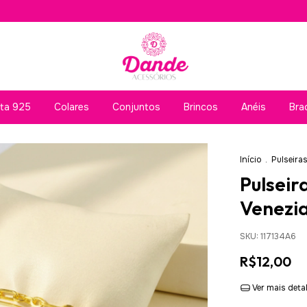
ata 925
Colares
Conjuntos
Brincos
Anéis
Bra
Início
.
Pulseira
Pulseir
Venezi
SKU:
117134A6
R$12,00
Ver mais deta