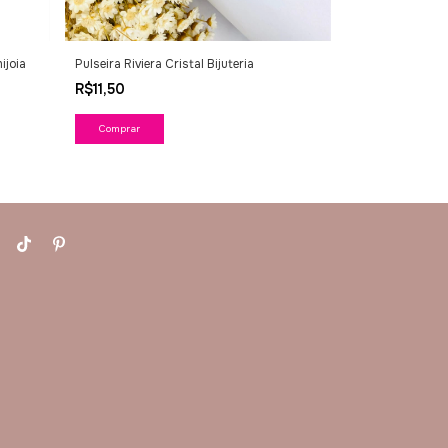
ijoia
Pulseira Riviera Cristal Bijuteria
Pulseira de Bol
R$11,50
R$12,00