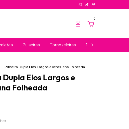
0
celetes
Pulseiras
Tornozeleiras
Masculinos
Acess
s
.
Pulseira Dupla Elos Largos e Veneziana Folheada
a Dupla Elos Largos e
ana Folheada
lhes