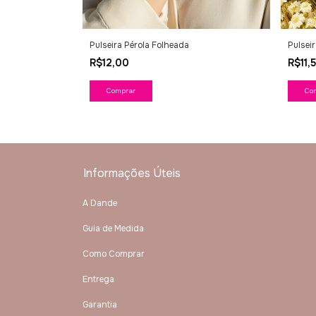
o Bijuteria
Pulseira Pérola Folheada
Pulsei
R$12,00
R$11,
Co
Informações Úteis
A Dande
Guia de Medida
Como Comprar
Entrega
Garantia