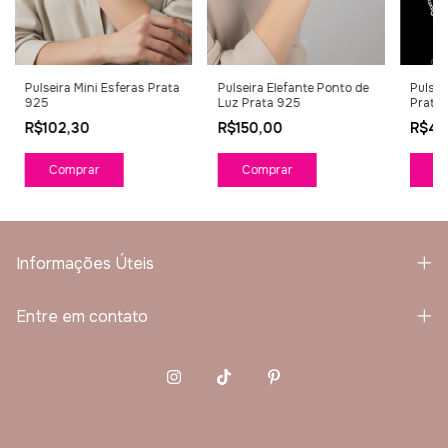
Pulseira Mini Esferas Prata
Pulseira Elefante Ponto de
Pulsei
925
Luz Prata 925
Prata
R$102,30
R$150,00
R$49
Informações Úteis
Entre em contato