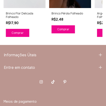
Brinco Flor Delicada
Brinco Pérola Folheado
Argola
Folheado
Folhe
R$2,48
R$17,90
R$21
C
Informações Úteis
Entre em contato
Meios de pagamento