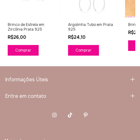
Brinco de Estrela em
Argolinha Tubo em Prata
Brinco
Zircônia Prata 925
925
R$28
R$26,00
R$24,10
Comprar
Informações Úteis
Entre em contato